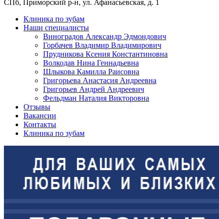
СПб, Приморский р-н, ул. Афанасьевская, д. 1
Клиника по зубам
Наши специалисты
Виноградов Александр Эдмондович
Горбачев Владимир Владимирович
Прудникова Ксения Константиновна
Волкодав Нина Геннадьевна
Шлыкова Камилла Раисовна
Григорьева Анастасия Андреевна
Григорьев Андрей Андреевич
Фельдман Наталия Викторовна
Отзывы
Вакансии
Контакты
Клиника по зубам