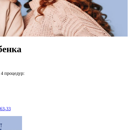
бенка
 4 процедур:
-63-33