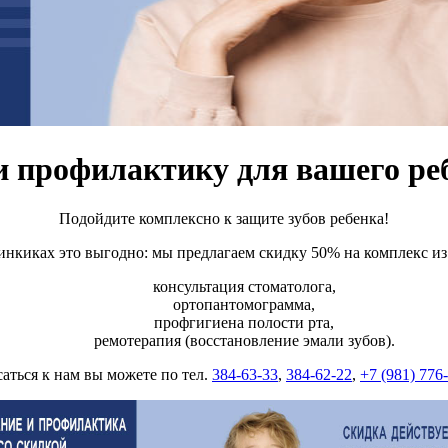
и профилактику для вашего ре
Подойдите комплексно к защите зубов ребенка!
нкиках это выгодно: мы предлагаем скидку 50% на комплекс из
консультация стоматолога,
ортопантомограмма,
профгигиена полости рта,
ремотерапия (восстановление эмали зубов).
аться к нам вы можете по тел.
384-63-33
,
384-62-22
,
+7 (981) 776