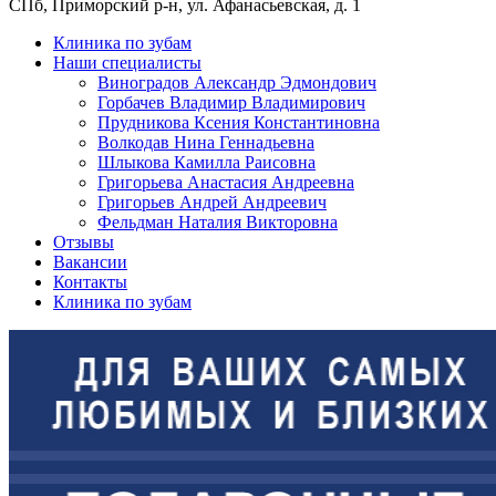
СПб, Приморский р-н, ул. Афанасьевская, д. 1
Клиника по зубам
Наши специалисты
Виноградов Александр Эдмондович
Горбачев Владимир Владимирович
Прудникова Ксения Константиновна
Волкодав Нина Геннадьевна
Шлыкова Камилла Раисовна
Григорьева Анастасия Андреевна
Григорьев Андрей Андреевич
Фельдман Наталия Викторовна
Отзывы
Вакансии
Контакты
Клиника по зубам