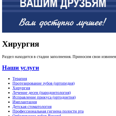
Хирургия
Раздел находится в стадии заполнения. Приносим свои извинен
Наши услуги
Терапия
Протезирование зубов (ортопедия)
Хирургия
Лечение десен (пародонтология)
Исправление прикуса (ортодонтия)
Имплантация
Детская стоматология
Профессиональная гигиена полости рта
Отбеливание зубов Beyond